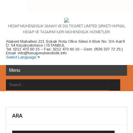
HESAP MÜHENDİSLİK SANAYİ VE DIŞ TİCARET LİMİTED ŞİRKETİ-YAPISAL
HESAP VE TASARIM İLERİ MÜHENDİSLİK HİZMETLERİ
Atakent Mahallesi 221 Sokak Rota Ofice Sitesi A Blok No: 3/A-Kat:9
D: 54 Küçükçekmece / İSTANBUL
Tel: 0212 470 60 15 – Fax: 0212 470 60 16 – Gsm: 0536 337 72 25 |
Email: info@hesapmuhendislik.info
Select Language
▼
Menu
ARA