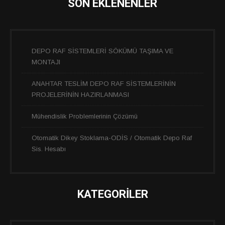
SON EKLENENLER
DEPO RAF SİSTEMLERİ SÖKÜMÜ TAŞIMA VE
MONTAJI
ANAHTAR TESLİM DEPO RAF SİSTEMLERİNİN
PROJELERİNİN HAZIRLANMASI
Mühendislik Problemlerinin Çözümü
Otomatik Dikey Stoklama-ODİS / Otomatik Depo Raf
Sis. Hesabı
KATEGORİLER